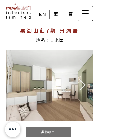
繁
簡
EN
嘉湖山莊
7期 景湖居
地點：天水圍
其他項目